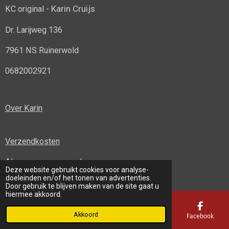
Karin Cruijs
KC original -
Dr. Larijweg 136
7961 NS Ruinerwold
0682002921
Over Karin
Verzendkosten
Algemene voorwaarden
Deze website gebruikt cookies voor analyse-
© 2022 - 2026 KC original
doeleinden en/of het tonen van advertenties.
Door gebruik te blijven maken van de site gaat u
hiermee akkoord.
Akkoord
E-mailadres
Telefoonnummer
Kaart
Facebook