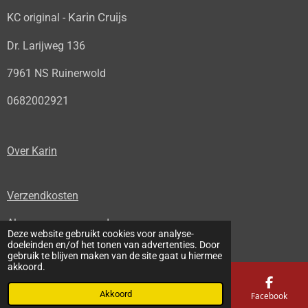
Karin Cruijs
KC original -
Dr. Larijweg 136
7961 NS Ruinerwold
0682002921
Over Karin
Verzendkosten
Algemene voorwaarden
Deze website gebruikt cookies voor analyse-
© 2022 - 2026 KC original
doeleinden en/of het tonen van advertenties. Door
gebruik te blijven maken van de site gaat u hiermee
akkoord.
Akkoord
E-mailadres
Telefoonnummer
Kaart
Facebook