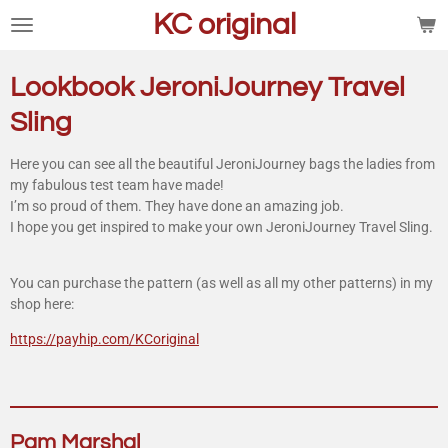
KC original
Ga
direct
naar
Lookbook JeroniJourney Travel
de
hoofdinhoud
Sling
Here you can see all the beautiful JeroniJourney bags the ladies from
my fabulous test team have made!
I’m so proud of them. They have done an amazing job.
I hope you get inspired to make your own JeroniJourney Travel Sling.
You can purchase the pattern (as well as all my other patterns) in my
shop here:
https://payhip.com/KCoriginal
Pam Marshal