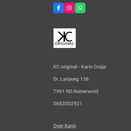
F
I
W
a
n
h
c
s
a
e
t
t
b
a
s
o
g
A
o
r
p
k
a
p
m
KC original -
Karin Cruijs
Dr. Larijweg 136
7961 NS Ruinerwold
0682002921
Over Karin