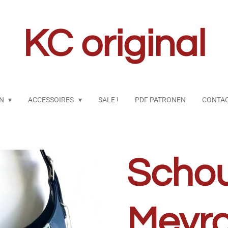
KC original
EN
ACCESSOIRES
SALE !
PDF PATRONEN
CONTA
Schou
Meyr