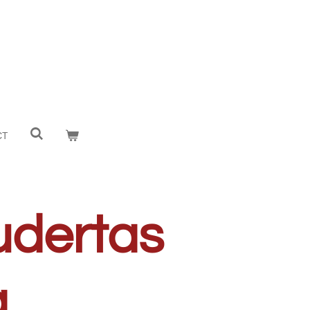
CT
dertas
a