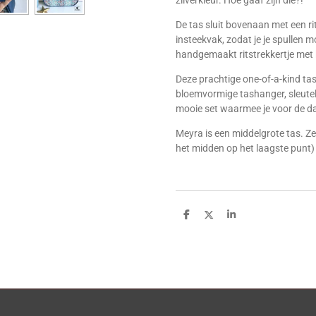
De tas sluit bovenaan met een rit
insteekvak, zodat je je spullen m
handgemaakt ritstrekkertje met 
Deze prachtige one-of-a-kind ta
bloemvormige tashanger, sleutel
mooie set waarmee je voor de d
Meyra is een middelgrote tas. Z
het midden op het laagste punt)
D
D
S
e
e
h
l
e
a
e
l
r
n
e