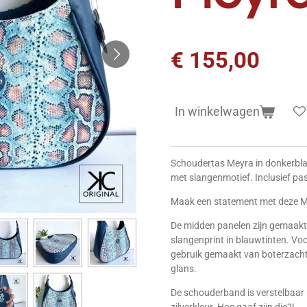
€ 155,00
In winkelwagen
Schoudertas Meyra in donkerblau
met slangenmotief. Inclusief pa
Maak een statement met deze M
De midden panelen zijn gemaakt 
slangenprint in blauwtinten. Voo
gebruik gemaakt van boterzacht
glans.
De schouderband is verstelbaar 
zilverkleur. Hoe gaaf zijn die?!