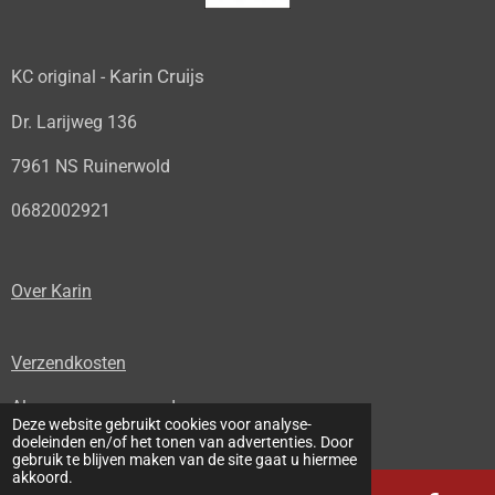
m
Karin Cruijs
KC original -
Dr. Larijweg 136
7961 NS Ruinerwold
0682002921
Over Karin
Verzendkosten
Algemene voorwaarden
Deze website gebruikt cookies voor analyse-
© 2022 - 2026 KC original
doeleinden en/of het tonen van advertenties. Door
gebruik te blijven maken van de site gaat u hiermee
akkoord.