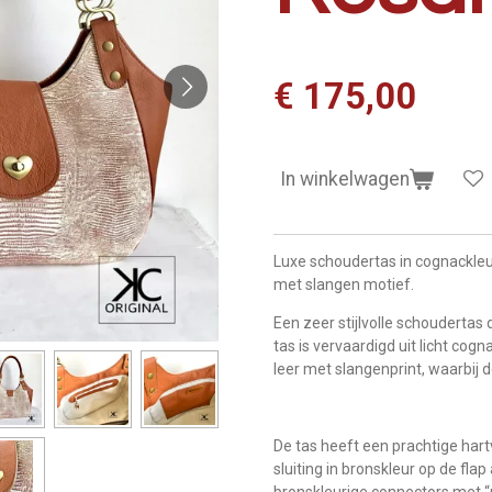
€ 175,00
In winkelwagen
Luxe schoudertas in cognackleur
met slangen motief.
Een zeer stijlvolle schoudertas
tas is vervaardigd uit licht cog
leer met slangenprint, waarbij d
De tas heeft een prachtige har
sluiting in bronskleur op de flap
bronskleurige connectors met “