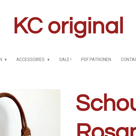
KC original
EN
ACCESSOIRES
SALE !
PDF PATRONEN
CONTA
Scho
Rosa