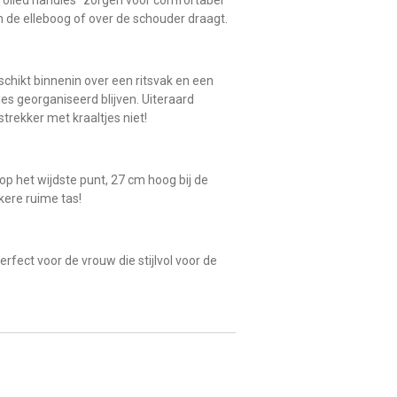
n de elleboog of over de schouder draagt.
schikt binnenin over een ritsvak en een
jes georganiseerd blijven. Uiteraard
trekker met kraaltjes niet!
 op het wijdste punt, 27 cm hoog bij de
kere ruime tas!
rfect voor de vrouw die stijlvol voor de