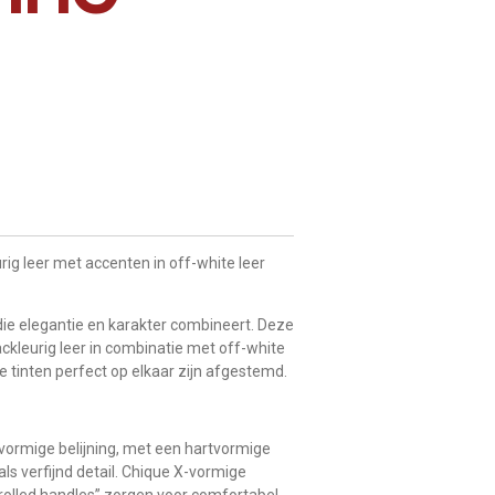
ig leer met accenten in off-white leer
 die elegantie en karakter combineert. Deze
nackleurig leer in combinatie met off-white
e tinten perfect op elkaar zijn afgestemd.
tvormige belijning, met een hartvormige
 als verfijnd detail. Chique X-vormige
rolled handles” zorgen voor comfortabel