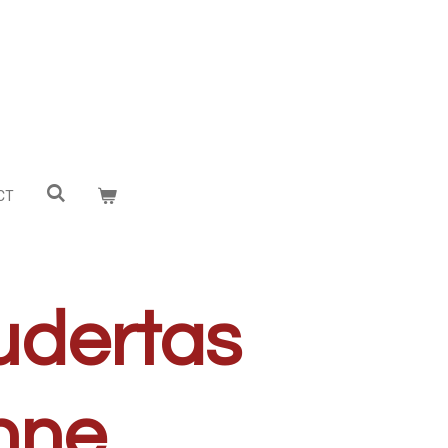
CT
udertas
nne