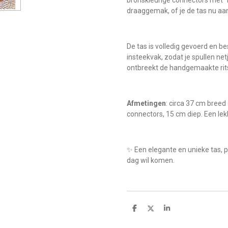
draaggemak, of je de tas nu aa
De tas is volledig gevoerd en be
insteekvak, zodat je spullen net
ontbreekt de handgemaakte rits
Afmetingen
: circa 37 cm breed
connectors, 15 cm diep. Een lek
✨ Een elegante en unieke tas, pe
dag wil komen.
D
D
S
e
e
h
l
e
a