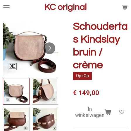
KC original
Ga
direct
naar
Schouderta
de
hoofdinhoud
s Kindslay
bruin /
crème
Op=Op
€ 149,00
In
winkelwagen