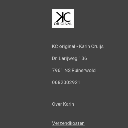
c
s
a
e
t
t
b
a
s
o
g
A
o
r
p
k
a
p
m
KC original -
Karin Cruijs
Dr. Larijweg 136
7961 NS Ruinerwold
0682002921
Over Karin
Verzendkosten