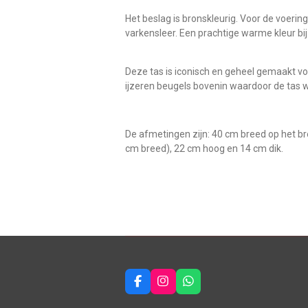
Het beslag is bronskleurig. Voor de voerin
varkensleer. Een prachtige warme kleur bij
Deze tas is iconisch en geheel gemaakt vol
ijzeren beugels bovenin waardoor de tas w
De afmetingen zijn: 40 cm breed op het b
cm breed), 22 cm hoog en 14 cm dik.
F
I
W
a
n
h