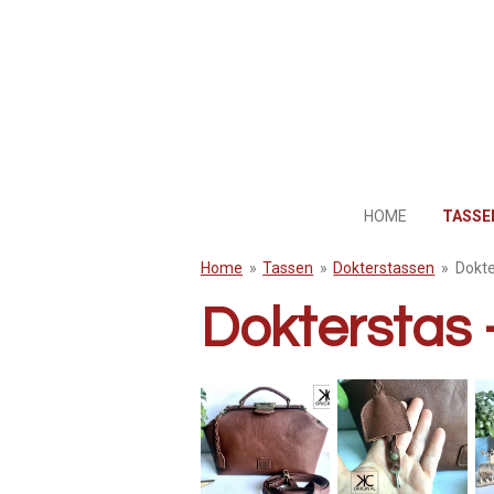
Ga
direct
naar
de
hoofdinhoud
HOME
TASS
Home
»
Tassen
»
Dokterstassen
»
Dokte
Dokterstas -