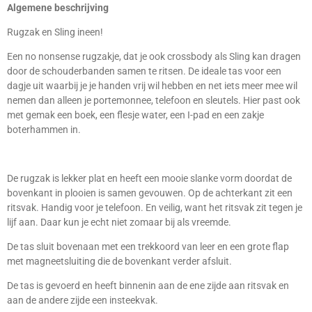
Algemene beschrijving
Rugzak en Sling ineen!
Een no nonsense rugzakje, dat je ook crossbody als Sling kan dragen
door de schouderbanden samen te ritsen. De ideale tas voor een
dagje uit waarbij je je handen vrij wil hebben en net iets meer mee wil
nemen dan alleen je portemonnee, telefoon en sleutels. Hier past ook
met gemak een boek, een flesje water, een I-pad en een zakje
boterhammen in.
De rugzak is lekker plat en heeft een mooie slanke vorm doordat de
bovenkant in plooien is samen gevouwen. Op de achterkant zit een
ritsvak. Handig voor je telefoon. En veilig, want het ritsvak zit tegen je
lijf aan. Daar kun je echt niet zomaar bij als vreemde.
De tas sluit bovenaan met een trekkoord van leer en een grote flap
met magneetsluiting die de bovenkant verder afsluit.
De tas is gevoerd en heeft binnenin aan de ene zijde aan ritsvak en
aan de andere zijde e
en insteekvak.