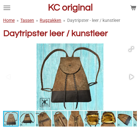
KC original
Ga
direct
naar
Home
»
Tassen
»
Rugzakken
»
Daytripster - leer / kunstleer
de
Daytripster leer / kunstleer
hoofdinhoud