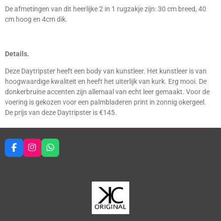
De afmetingen van dit heerlijke 2 in 1 rugzakje zijn:
30 cm breed,
40
cm hoog en 4
cm dik.
Details.
Deze Daytripster heeft een body van kunstleer. Het kunstleer is van
hoogwaardige kwaliteit en heeft het uiterlijk van kurk. Erg mooi. De
donkerbruine accenten zijn allemaal van echt leer gemaakt. Voor de
voering is gekozen voor een palmbladeren print in zonnig okergeel.
De prijs van deze Daytripster is €145.
F
I
W
a
n
h
c
s
a
e
t
t
b
a
s
o
g
A
o
r
p
k
a
p
m