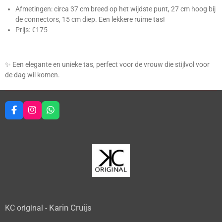
Afmetingen: circa 37 cm breed op het wijdste punt, 27 cm hoog bij
de connectors, 15 cm diep. Een lekkere ruime tas!
Prijs: €175
✨ Een elegante en unieke tas, perfect voor de vrouw die stijlvol voor
de dag wil komen.
F
I
W
a
n
h
c
s
a
e
t
t
b
a
s
o
g
A
o
r
p
k
a
p
m
Karin Cruijs
KC original -