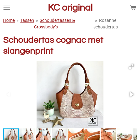
KC original
Ga
direct
naar
Home
»
Tassen
»
Schoudertassen &
»
Rosanne
de
Crossbody’s
schoudertas
hoofdinhoud
Schoudertas cognac met
slangenprint