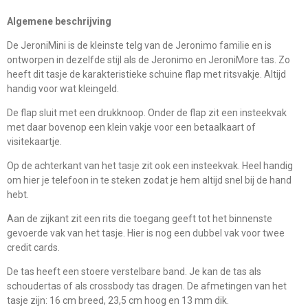
Algemene beschrijving
De JeroniMini is de kleinste telg van de Jeronimo familie en is
ontworpen in dezelfde stijl als de Jeronimo en JeroniMore tas. Zo
heeft dit tasje de karakteristieke schuine flap met ritsvakje. Altijd
handig voor wat kleingeld.
De flap sluit met een drukknoop. Onder de flap zit een insteekvak
met daar bovenop een klein vakje voor een betaalkaart of
visitekaartje.
Op de achterkant van het tasje zit ook een insteekvak. Heel handig
om hier je telefoon in te steken zodat je hem altijd snel bij de hand
hebt.
Aan de zijkant zit een rits die toegang geeft tot het binnenste
gevoerde vak van het tasje. Hier is nog een dubbel vak voor twee
credit cards.
De tas heeft een stoere verstelbare band. Je kan de tas als
schoudertas of als crossbody tas dragen. De afmetingen van het
tasje zijn: 16 cm breed, 23,5 cm hoog en 13 mm dik.