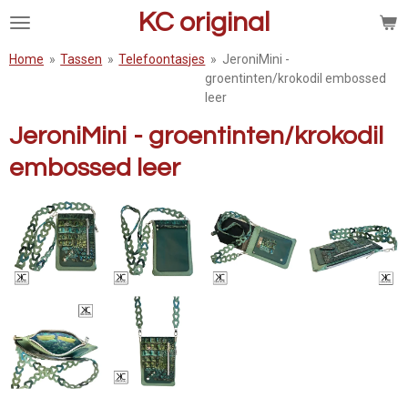
KC original
Ga
direct
naar
Home
»
Tassen
»
Telefoontasjes
»
JeroniMini -
de
groentinten/krokodil embossed
hoofdinhoud
leer
JeroniMini - groentinten/krokodil
embossed leer