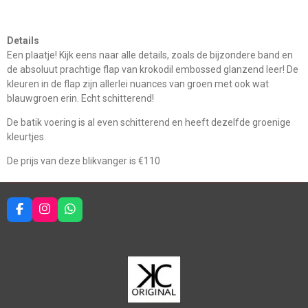
Details
Een plaatje! Kijk eens naar alle details, zoals de bijzondere band en
de absoluut prachtige flap van krokodil embossed glanzend leer! De
kleuren in de flap zijn allerlei nuances van groen met ook wat
blauwgroen erin. Echt schitterend!
De batik voering is al even schitterend en heeft dezelfde groenige
kleurtjes.
De prijs van deze blikvanger is €110
F
I
W
a
n
h
c
s
a
e
t
t
b
a
s
o
g
A
o
r
p
k
a
p
m