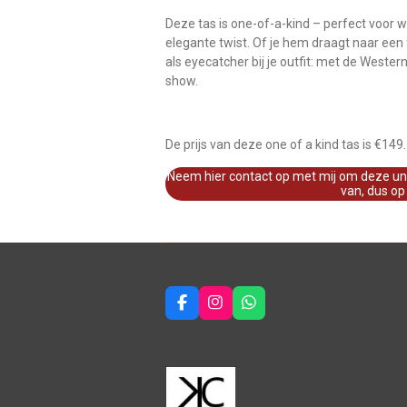
Deze tas is one-of-a-kind – perfect voor w
elegante twist. Of je hem draagt naar een 
als eyecatcher bij je outfit: met de Wester
show.
De prijs van deze one of a kind tas is €149.
Neem hier contact op met mij om deze unie
van, dus op
F
I
W
a
n
h
c
s
a
e
t
t
b
a
s
o
g
A
o
r
p