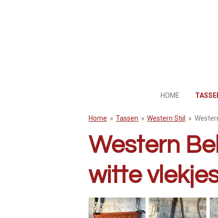
Ga
direct
naar
de
hoofdinhoud
HOME
TASS
Home
»
Tassen
»
Western Stijl
»
Western
Western Bel
witte vlekje