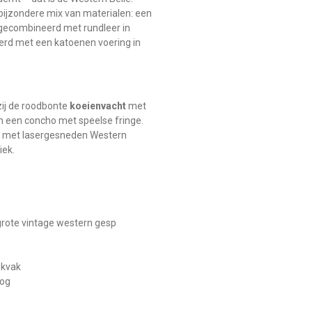
n bijzondere mix van materialen: een
 gecombineerd met rundleer in
voerd met een katoenen voering in
zij de roodbonte
koeienvacht
met
 en een concho met speelse fringe.
er met lasergesneden Western
iek.
rote vintage western gesp
ekvak
oog