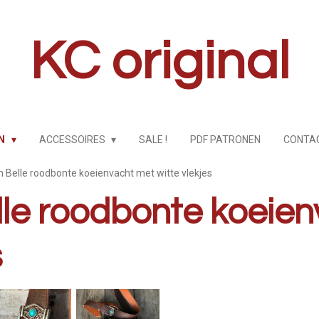
KC original
EN
ACCESSOIRES
SALE !
PDF PATRONEN
CONTA
 Belle roodbonte koeienvacht met witte vlekjes
le roodbonte koeie
s