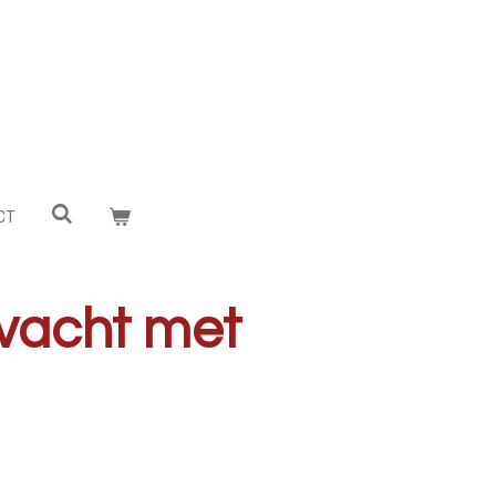
CT
nvacht met