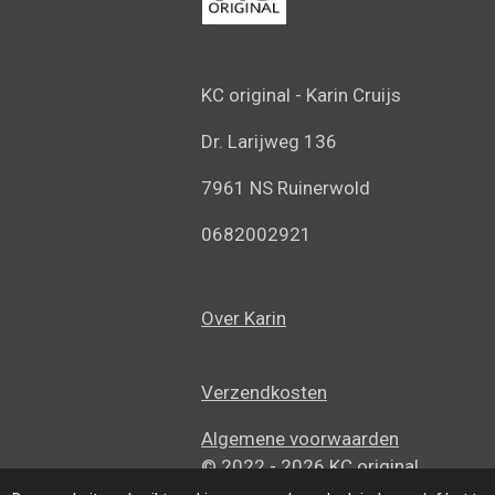
k
a
p
m
KC original -
Karin Cruijs
Dr. Larijweg 136
7961 NS Ruinerwold
0682002921
Over Karin
Verzendkosten
Algemene voorwaarden
© 2022 - 2026 KC original