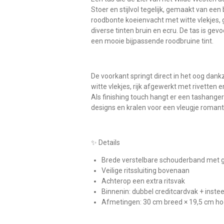
Stoer en stijlvol tegelijk, gemaakt van ee
roodbonte koeienvacht met witte vlekjes,
diverse tinten bruin en ecru. De tas is ge
een mooie bijpassende roodbruine tint.
De voorkant springt direct in het oog dank
witte vlekjes, rijk afgewerkt met rivetten
Als finishing touch hangt er een tashang
designs en kralen voor een vleugje romant
✨ Details
Brede verstelbare schouderband met g
Veilige ritssluiting bovenaan
Achterop een extra ritsvak
Binnenin: dubbel creditcardvak + inste
Afmetingen: 30 cm breed × 19,5 cm h