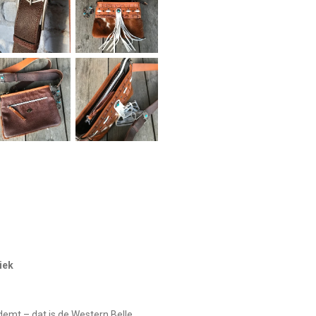
iek
demt – dat is de Western Belle.