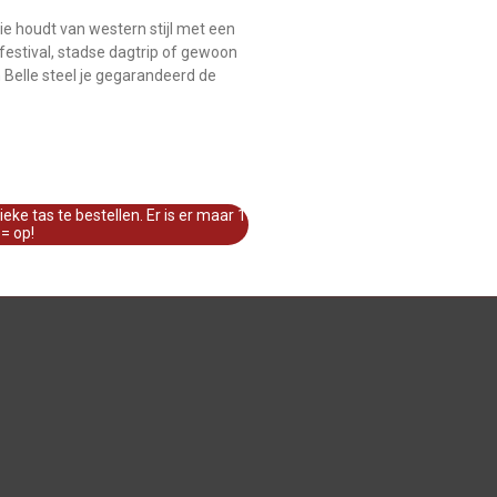
ie houdt van western stijl met een
festival, stadse dagtrip of gewoon
n Belle steel je gegarandeerd de
ke tas te bestellen. Er is er maar 1
 = op!